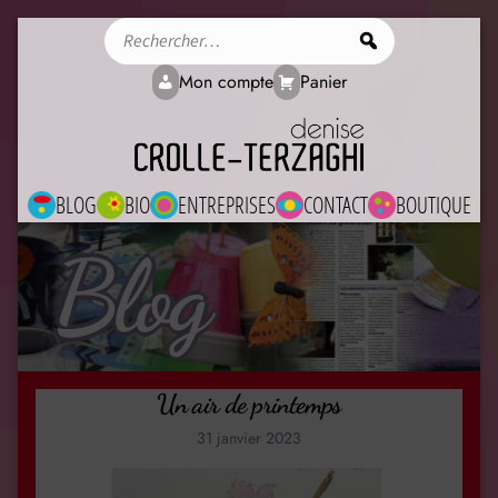
Rechercher
Mon compte
Panier
BLOG
BIO
ENTREPRISES
CONTACT
BOUTIQUE
Blog
Un air de printemps
31 janvier 2023