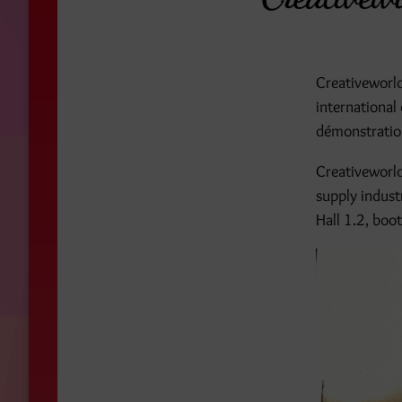
Creativeworld
international d
démonstration
Creativeworld 
supply indust
Hall 1.2, boo