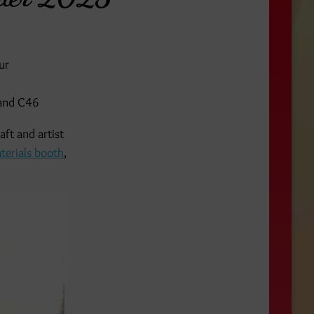
ur
stand C46
aft and artist
terials booth
,