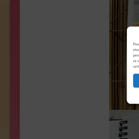
Pou
sto
per
ce 
cert