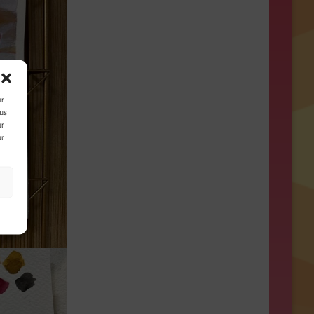
ur
ous
ur
ur
s