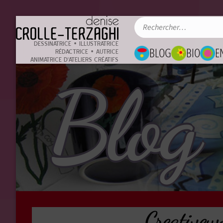
DESSINATRICE • ILLUSTRATRICE
BLOG
BIO
E
RÉDACTRICE • AUTRICE
ANIMATRICE D'ATELIERS CRÉATIFS
Blog
Creativew