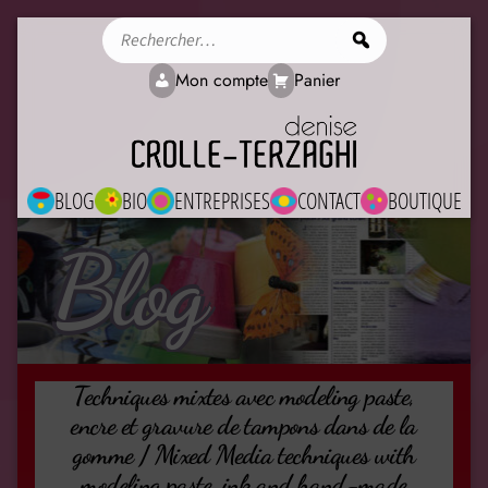
Rechercher
Mon compte
Panier
BLOG
BIO
ENTREPRISES
CONTACT
BOUTIQUE
Blog
Techniques mixtes avec modeling paste,
encre et gravure de tampons dans de la
gomme / Mixed Media techniques with
modeling paste, ink and hand-made