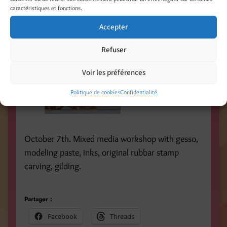
caractéristiques et fonctions.
Accepter
Refuser
Voir les préférences
Politique de cookies
Confidentialité
October 7th. Mixed media workshop with gesso,
modeling paste, inks, original rubbar stamp
carving, gilding.
Partager :
Facebook
Threads