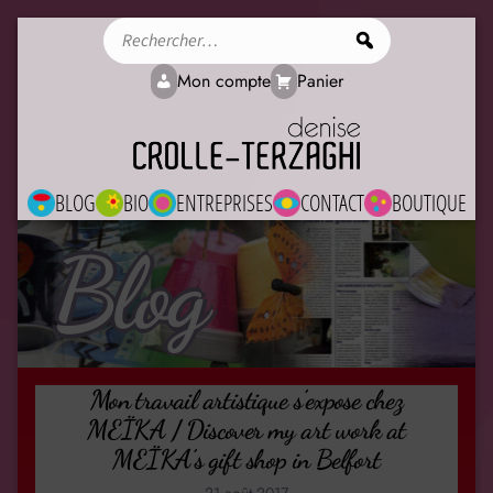
Rechercher
Mon compte
Panier
BLOG
BIO
ENTREPRISES
CONTACT
BOUTIQUE
Blog
Mon travail artistique s’expose chez
MEÏKA / Discover my art work at
MEÏKA’s gift shop in Belfort