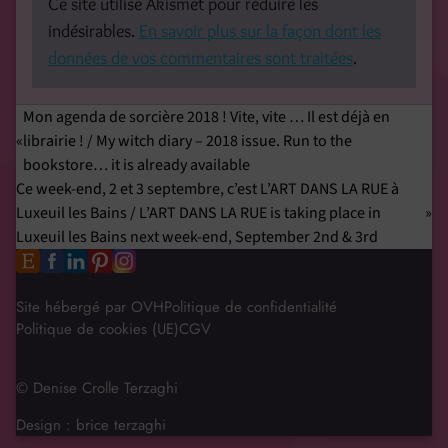
Ce site utilise Akismet pour réduire les
indésirables.
En savoir plus sur la façon dont les
données de vos commentaires sont traitées
.
Mon agenda de sorcière 2018 ! Vite, vite … Il est déjà en
librairie ! / My witch diary – 2018 issue. Run to the
bookstore… it is already available
Ce week-end, 2 et 3 septembre, c’est L’ART DANS LA RUE à
Luxeuil les Bains / L’ART DANS LA RUE is taking place in
Luxeuil les Bains next week-end, September 2nd & 3rd
Site hébergé par OVH
Politique de confidentialité
Politique de cookies (UE)
CGV
© Denise Crolle Terzaghi
Design :
brice terzaghi