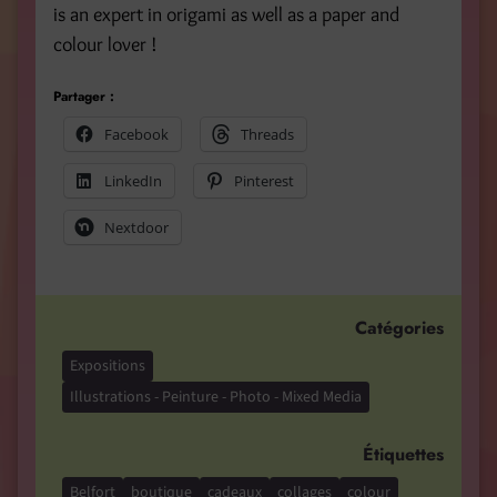
is an expert in origami as well as a paper and
colour lover !
Partager :
Facebook
Threads
LinkedIn
Pinterest
Nextdoor
Catégories
Expositions
Illustrations - Peinture - Photo - Mixed Media
Étiquettes
Belfort
boutique
cadeaux
collages
colour