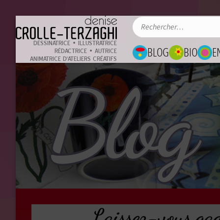
DESSINATRICE • ILLUSTRATRICE
BLOG
BIO
E
RÉDACTRICE • AUTRICE
ANIMATRICE D'ATELIERS CRÉATIFS
Blog
Laissez-vous gag