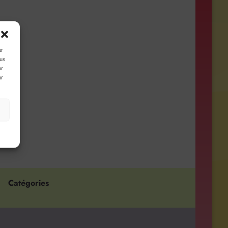
ur
ous
ur
ur
s
Catégories