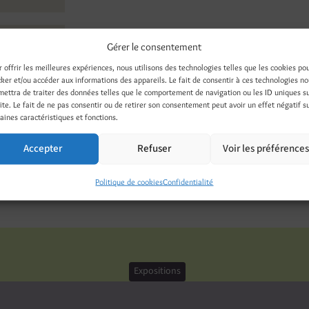
Gérer le consentement
r offrir les meilleures expériences, nous utilisons des technologies telles que les cookies po
cker et/ou accéder aux informations des appareils. Le fait de consentir à ces technologies n
mettra de traiter des données telles que le comportement de navigation ou les ID uniques s
site. Le fait de ne pas consentir ou de retirer son consentement peut avoir un effet négatif s
aines caractéristiques et fonctions.
Accepter
Refuser
Voir les préférence
Threads
LinkedIn
Pinterest
Nextdoor
Politique de cookies
Confidentialité
Expositions