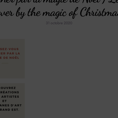
over by the magic of Christma
31 octobre 2020