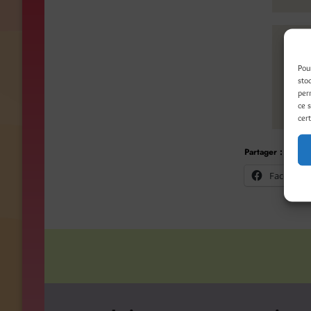
Pou
sto
per
ce 
cert
Partager :
Facebook