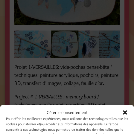
Projet 1-VERSAILLES: vide-poches pense-bête /
techniques: peinture acrylique, pochoirs, peinture
3D, transfert d’images, collage, feuille d’or.
Project # 1-
VERSAILLES : memory board /
techniques: acrylic paint, stenciling, 3D paint,
image transfer, decoupage, golden leaf
Gérer le consentement
Pour offrir les meilleures expériences, nous utilisons des technologies telles que les
cookies pour stocker et/ou accéder aux informations des appareils. Le fait de
Projet 2- PROVENCE: assiette décorative
consentir à ces technologies nous permettra de traiter des données telles que le