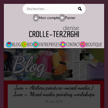
Rechercher
Mon compte
Panier
BLOG
BIO
ENTREPRISES
CONTACT
BOUTIQUE
Blog
Juin – Ateliers peinture-mixed media /
June – Mixed media painting workshops
19 mai 2012