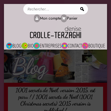
Rechercher
Mon compte
Panier
BLOG
BIO
ENTREPRISES
CONTACT
BOUTIQUE
Blog
1001 secrets de Noël, version 2015, est
paru ! / 1001 secrets de Noël (1001
Christmas secrets) 2015 version is
published !