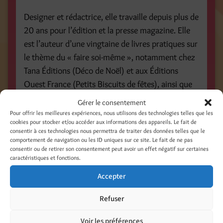
Designer et rédactrice, elle travaille depuis plus de
20 ans pour l’édition et la presse magazine. Elle
est l’auteur d’une vingtaine de livres pratiques sur
le thème du « faire soi-même », notamment chez
Tana Éditions (Déco de Noël) et aux Éditions
Ouest France (Petits Biscuits de fêtes), ainsi que
chez Prat éditions avec les 1001 secrets de
Gérer le consentement
bricolage.
Pour offrir les meilleures expériences, nous utilisons des technologies telles que les
cookies pour stocker et/ou accéder aux informations des appareils. Le fait de
consentir à ces technologies nous permettra de traiter des données telles que le
http://www.amazon.fr/1001-secrets-
comportement de navigation ou les ID uniques sur ce site. Le fait de ne pas
No%C3%ABl-Denise-Crolle-
consentir ou de retirer son consentement peut avoir un effet négatif sur certaines
caractéristiques et fonctions.
Terzaghi/dp/2810415218/ref=sr_1_1?
s=books&ie=UTF8&qid=1446646241&sr=1-
Accepter
1&keywords=1001+secrets+de+noel
/
Refuser
DEDICATION at FNAC Belfort
Voir les préférences