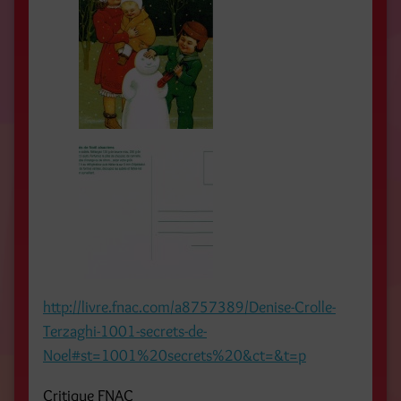
http://livre.fnac.com/a8757389/Denise-Crolle-
Terzaghi-1001-secrets-de-
Noel#st=1001%20secrets%20&ct=&t=p
Critique FNAC