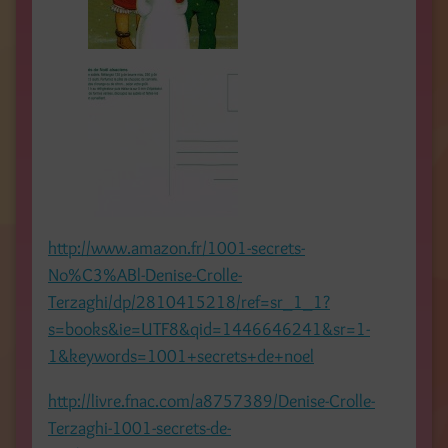
http://www.amazon.fr/1001-secrets-
No%C3%ABl-Denise-Crolle-
Terzaghi/dp/2810415218/ref=sr_1_1?
s=books&ie=UTF8&qid=1446646241&sr=1-
1&keywords=1001+secrets+de+noel
http://livre.fnac.com/a8757389/Denise-Crolle-
Terzaghi-1001-secrets-de-