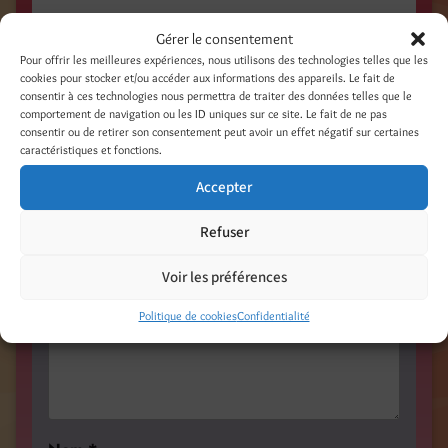
Gérer le consentement
Catégories
Pour offrir les meilleures expériences, nous utilisons des technologies telles que les
On en parle ! Presse - Web - TV
cookies pour stocker et/ou accéder aux informations des appareils. Le fait de
consentir à ces technologies nous permettra de traiter des données telles que le
comportement de navigation ou les ID uniques sur ce site. Le fait de ne pas
Laisser un commentaire
consentir ou de retirer son consentement peut avoir un effet négatif sur certaines
caractéristiques et fonctions.
Votre adresse e-mail ne sera pas publiée.
Les champs obligatoires sont indiqués avec
*
Accepter
Commentaire
*
Refuser
Voir les préférences
Politique de cookies
Confidentialité