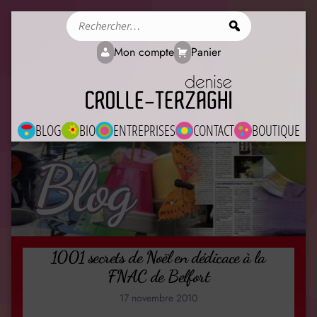
Rechercher
Mon compte
Panier
BLOG
BIO
ENTREPRISES
CONTACT
BOUTIQUE
Blog
1001 secrets de Noël en dédicace à la
FNAC de Belfort
17 novembre 2010