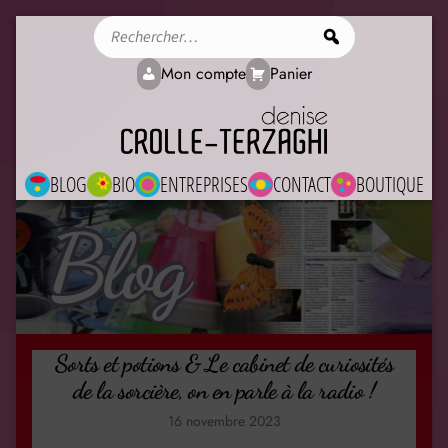
Rechercher
Mon compte
Panier
BLOG
BIO
ENTREPRISES
CONTACT
BOUTIQUE
Blog
Sorts et potions & Le cabinet de curiosités
de la sorcière, on en parle à la radio !
16 novembre 2023