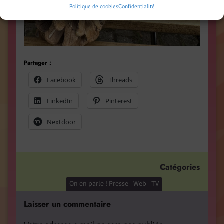
Politique de cookies
Confidentialité
Partager :
Facebook
Threads
LinkedIn
Pinterest
Nextdoor
Catégories
On en parle ! Presse - Web - TV
Laisser un commentaire