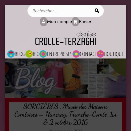
Rechercher
Mon compte
Panier
BLOG
BIO
ENTREPRISES
CONTACT
BOUTIQUE
Blog
SORCIÈRES , Musée des Maisons
Comtoises – Nancray, Franche-Comté, 1er
& 2 octobre 2016