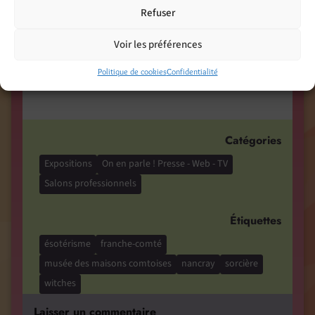
Refuser
Facebook
Threads
Voir les préférences
LinkedIn
Pinterest
Politique de cookies
Confidentialité
Nextdoor
Catégories
Expositions
On en parle ! Presse - Web - TV
Salons professionnels
Étiquettes
ésotérisme
franche-comté
musée des maisons comtoises
nancray
sorcière
witches
Laisser un commentaire