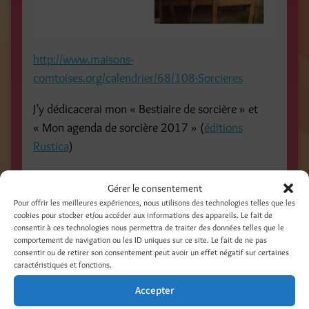
http://www.maisons-
comtoises.org/calendrier/68/108-Sorcieres
J’y dédicacerai mon « Bestiaire de sorcière » et
« Mon agenda de sorcière 2017 » (
éditions
Rustica
)
Abracadabra !
Gérer le consentement
Pour offrir les meilleures expériences, nous utilisons des technologies telles que les
cookies pour stocker et/ou accéder aux informations des appareils. Le fait de
consentir à ces technologies nous permettra de traiter des données telles que le
comportement de navigation ou les ID uniques sur ce site. Le fait de ne pas
consentir ou de retirer son consentement peut avoir un effet négatif sur certaines
caractéristiques et fonctions.
Accepter
Partager :