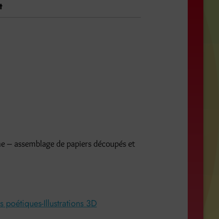
t
ume – assemblage de papiers découpés et
es poétiques-Illustrations 3D