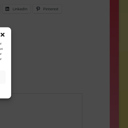
LinkedIn
Pinterest
ur
ous
ur
ur
s