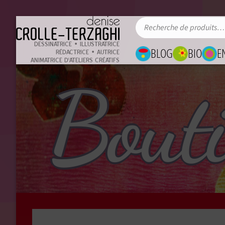
DESSINATRICE • ILLUSTRATRICE
BLOG
BIO
E
RÉDACTRICE • AUTRICE
ANIMATRICE D'ATELIERS CRÉATIFS
Bout