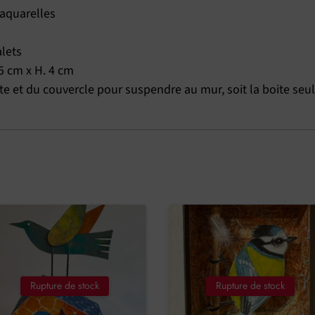
 aquarelles
alets
,5 cm x H. 4 cm
îte et du couvercle pour suspendre au mur, soit la boite seul
Rupture de stock
Rupture de stock