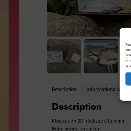
Pou
sto
per
ce 
cert
Description
Informations compl
Description
Illustration 3D réalisée à la main
Boite vitrine en carton