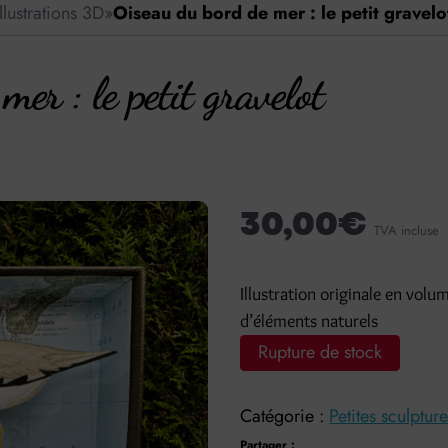
llustrations 3D
»
Oiseau du bord de mer : le petit gravelo
er : le petit gravelot
30,00
€
TVA incluse
Illustration originale en vol
d’éléments naturels
Rupture de stock
Catégorie :
Petites sculptur
Partager :