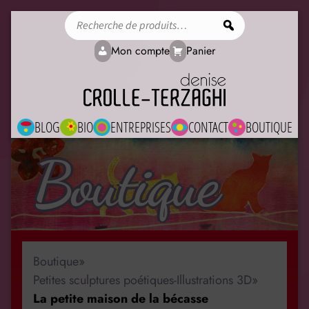
Rechercher
Mon compte
Panier
BLOG
BIO
ENTREPRISES
CONTACT
BOUTIQUE
Boutique
Boutique
»
Petites sculptures poétiques-Illustrations 3D
»
La petite maison de la bécasse