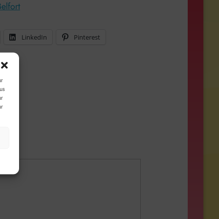
Belfort
LinkedIn
Pinterest
ur
ous
ur
ur
s