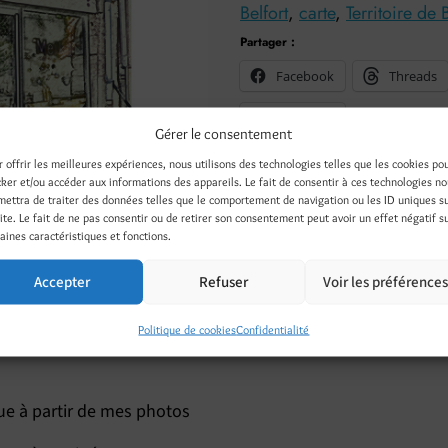
Belfort
,
carte
,
Territoire de 
Partager :
Facebook
Threads
Nextdoor
Gérer le consentement
r offrir les meilleures expériences, nous utilisons des technologies telles que les cookies po
cker et/ou accéder aux informations des appareils. Le fait de consentir à ces technologies n
mettra de traiter des données telles que le comportement de navigation ou les ID uniques s
site. Le fait de ne pas consentir ou de retirer son consentement peut avoir un effet négatif s
aines caractéristiques et fonctions.
Accepter
Refuser
Voir les préférence
émentaires
Avis (0)
Politique de cookies
Confidentialité
ue à partir de mes photos