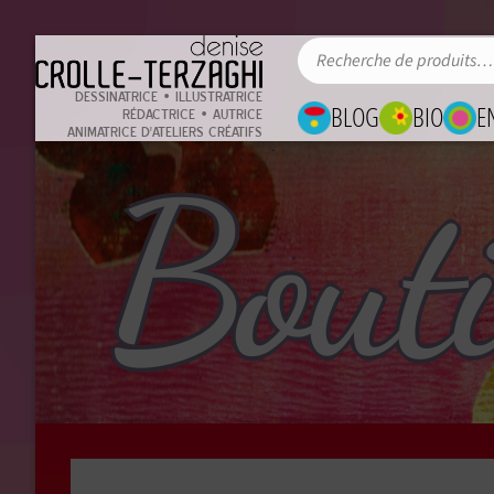
DESSINATRICE • ILLUSTRATRICE
BLOG
BIO
E
RÉDACTRICE • AUTRICE
ANIMATRICE D'ATELIERS CRÉATIFS
Bout