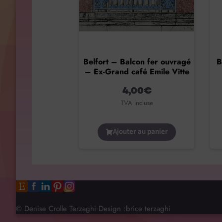
Belfort – Balcon fer ouvragé
B
– Ex-Grand café Emile Vitte
4,00
€
TVA incluse
Ajouter au panier
© Denise Crolle Terzaghi
Design :
brice terzaghi