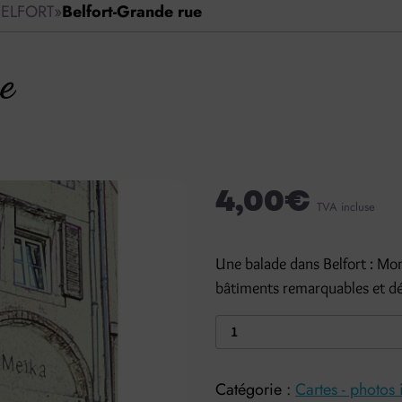
s BELFORT
»
Belfort-Grande rue
e
4,00
€
TVA incluse
Une balade dans Belfort : Mo
bâtiments remarquables et dét
Catégorie :
Cartes - photos 