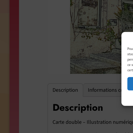
Pou
sto
per
ce 
cert
Description
Informations compl
Description
Carte double – Illustration numériq