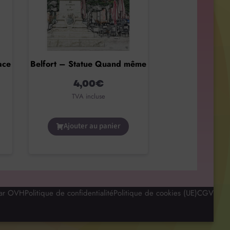
ace
Belfort – Statue Quand même
4,00
€
TVA incluse
Ajouter au panier
par OVH
Politique de confidentialité
Politique de cookies (UE)
CGV