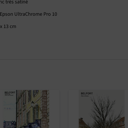
nc très satiné
e Epson UltraChrome Pro 10
 x 13 cm