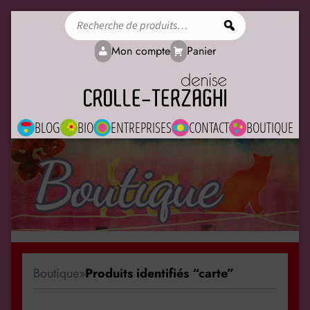
Rechercher
Mon compte
Panier
BLOG
BIO
ENTREPRISES
CONTACT
BOUTIQUE
Boutique
Boutique
»
Produits identifiés “carte”