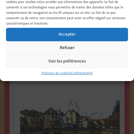
cookies pour stocker et/ou accéder aux informations des appareils. Le fait de
consentir à ces technologies nous permettra de traiter des données telles que le
comportement de navigation ou les ID uniques sur ce site. Le fait de ne pas
consentir ou de retirer son consentement peut avoir un effet négatif sur certaines
caractéristiques et fonctions.
Belfort-Marché des Vosges-avenue Jean-Jaurès
Accepter
4,00
€
Refuser
TVA incluse
Voir les préférences
Ajouter au panier
Politique de cookies
Confidentialité