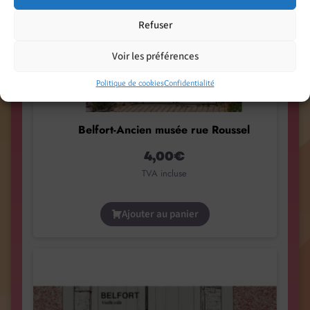
Refuser
Voir les préférences
Politique de cookies
Confidentialité
Belfort-Ancien musée rue Roussel
4,00
€
TVA incluse
Ajouter au panier