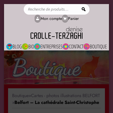
Rechercher
Mon compte
Panier
BLOG
BIO
ENTREPRISES
CONTACT
BOUTIQUE
Boutique
Boutique
»
Cartes - photos illustrations BELFORT
»
Belfort – La cathédrale Saint-Christophe