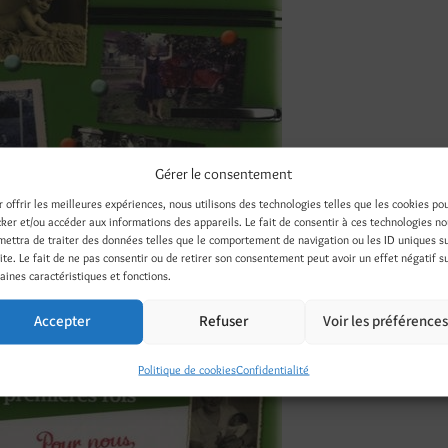
Gérer le consentement
r offrir les meilleures expériences, nous utilisons des technologies telles que les cookies po
cker et/ou accéder aux informations des appareils. Le fait de consentir à ces technologies n
mettra de traiter des données telles que le comportement de navigation ou les ID uniques s
site. Le fait de ne pas consentir ou de retirer son consentement peut avoir un effet négatif s
ut a commencé en 1943 (collection « De nos premiers pas à nos
aines caractéristiques et fonctions.
es / 2013 / éditions Prat / 64 pages / publié sous le pseudonyme 
at-fr.com
/
Accepter
Refuser
Voir les préférence
Politique de cookies
Confidentialité