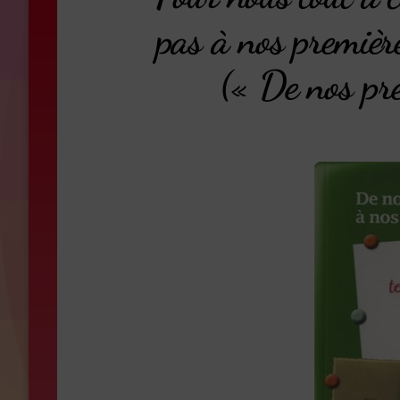
pas à nos premièr
(« De nos pre