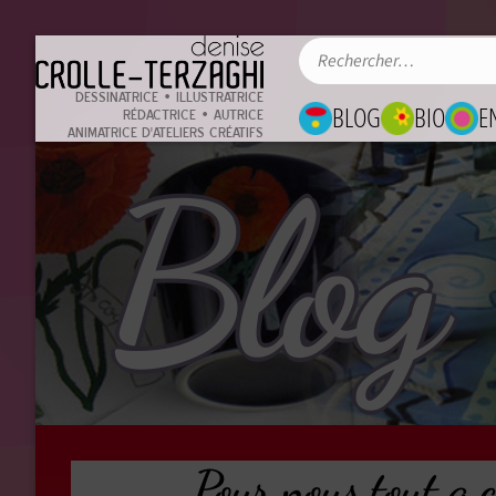
DESSINATRICE • ILLUSTRATRICE
BLOG
BIO
E
RÉDACTRICE • AUTRICE
ANIMATRICE D'ATELIERS CRÉATIFS
Blog
Pour nous tout a 