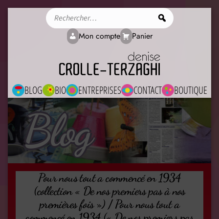
Rechercher
Mon compte
Panier
BLOG
BIO
ENTREPRISES
CONTACT
BOUTIQUE
Blog
Pour nous tout a commencé en 1934
(collection « De nos premiers pas à nos
premières fois ») / Pour nous tout a
commencé en 1934 (« De nos premiers pas