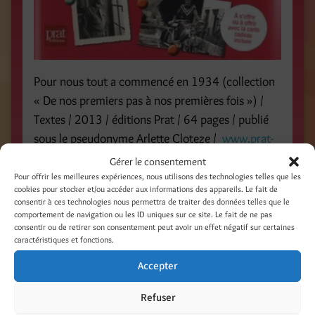
Pour nous tout a commencé en 1934 (collection
« De nos premiers pas à nos premières fois ») /
Textes / 2013 / éditions Prat / 64 pages / publié
sous le pseudonyme Arlette Cloteze /
www.prat-
fr.com
/
Gérer le consentement
Pour offrir les meilleures expériences, nous utilisons des technologies telles que les
cookies pour stocker et/ou accéder aux informations des appareils. Le fait de
consentir à ces technologies nous permettra de traiter des données telles que le
comportement de navigation ou les ID uniques sur ce site. Le fait de ne pas
consentir ou de retirer son consentement peut avoir un effet négatif sur certaines
caractéristiques et fonctions.
Accepter
Refuser