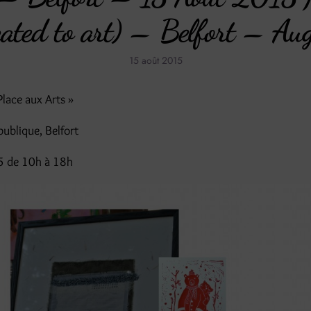
icated to art) – Belfort – A
15 août 2015
Place aux Arts »
publique, Belfort
5 de 10h à 18h