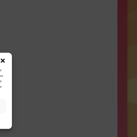
ur
ous
ur
ur
s