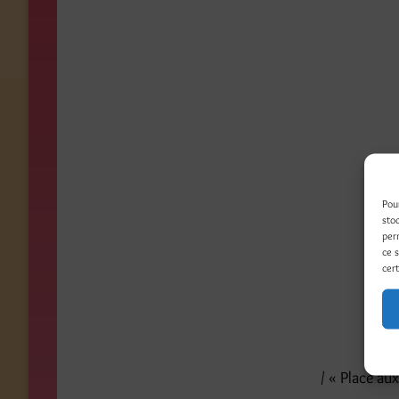
Pou
sto
per
ce 
cert
/ « Place aux