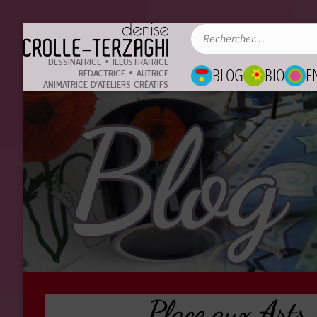
DESSINATRICE • ILLUSTRATRICE
BLOG
BIO
E
RÉDACTRICE • AUTRICE
ANIMATRICE D'ATELIERS CRÉATIFS
Blog
Place aux Arts