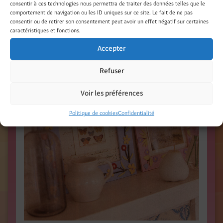
CIRCLE, USA /
consentir à ces technologies nous permettra de traiter des données telles que le
comportement de navigation ou les ID uniques sur ce site. Le fait de ne pas
consentir ou de retirer son consentement peut avoir un effet négatif sur certaines
caractéristiques et fonctions.
Accepter
Refuser
Voir les préférences
Politique de cookies
Confidentialité