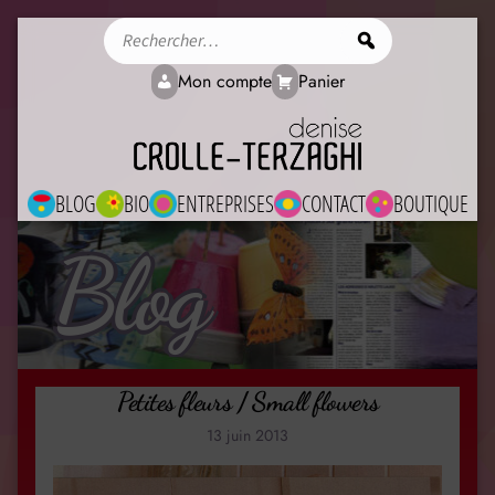
Rechercher
Mon compte
Panier
BLOG
BIO
ENTREPRISES
CONTACT
BOUTIQUE
Blog
Petites fleurs / Small flowers
13 juin 2013