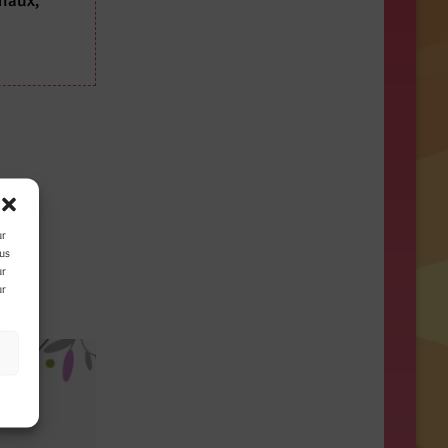
haux,
ur
ous
ur
ur
s