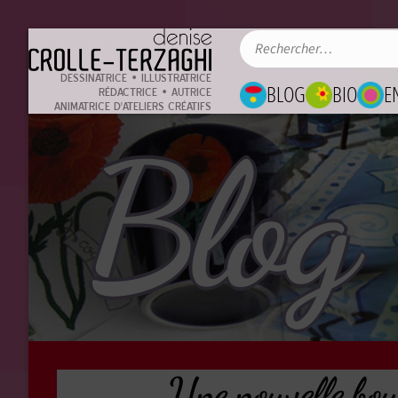
DESSINATRICE • ILLUSTRATRICE
BLOG
BIO
E
RÉDACTRICE • AUTRICE
ANIMATRICE D'ATELIERS CRÉATIFS
Blog
Une nouvelle bou