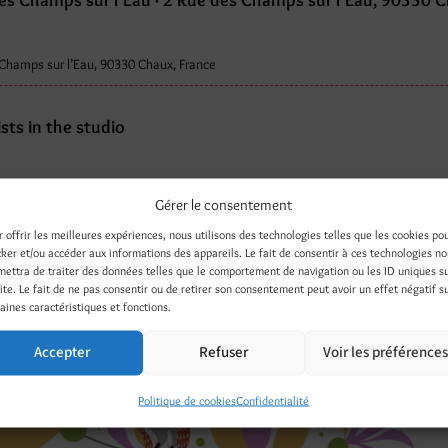
es Champs sur l’Eau · 2 Rue des Champs sur l’Eau, 90330 C
Champs sur l’Eau, 90330 Chaux, France
sts in the studio
Gérer le consentement
al Christmas shop
r offrir les meilleures expériences, nous utilisons des technologies telles que les cookies po
cker et/ou accéder aux informations des appareils. Le fait de consentir à ces technologies n
fternoon
from 2pm to 7.30pm, from December 4th to 19th
mettra de traiter des données telles que le comportement de navigation ou les ID uniques s
site. Le fait de ne pas consentir ou de retirer son consentement peut avoir un effet négatif s
il 10pm on Fridays 10 and 17 December
aines caractéristiques et fonctions.
Accepter
Refuser
Voir les préférence
Politique de cookies
Confidentialité