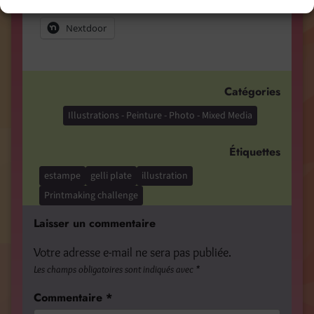
Nextdoor
Catégories
Illustrations - Peinture - Photo - Mixed Media
Étiquettes
estampe
gelli plate
illustration
Printmaking challenge
Laisser un commentaire
Votre adresse e-mail ne sera pas publiée.
Les champs obligatoires sont indiqués avec
*
Commentaire
*