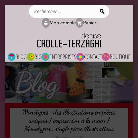
Rechercher
Mon compte
Panier
BLOG
BIO
ENTREPRISES
CONTACT
BOUTIQUE
Blog
Monotypes : des illustrations en pièces
uniques / impression à la main /
Monotypes : single piece illustrations