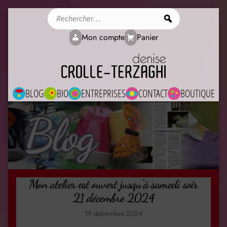
Rechercher
Mon compte
Panier
BLOG
BIO
ENTREPRISES
CONTACT
BOUTIQUE
Blog
Mon atelier est ouvert jusqu’à samedi soir
21 décembre 2024
19 décembre 2024