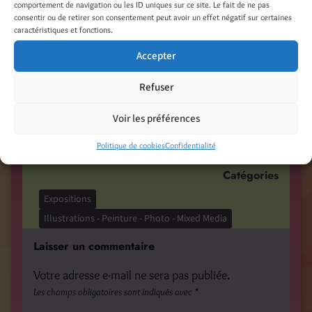
comportement de navigation ou les ID uniques sur ce site. Le fait de ne pas
consentir ou de retirer son consentement peut avoir un effet négatif sur certaines
Partager :
caractéristiques et fonctions.
Facebook
Threads
Accepter
LinkedIn
Pinterest
Refuser
Nextdoor
Voir les préférences
Politique de cookies
Confidentialité
Catégories
Expositions
Illustrations - Peinture - Photo - Mixed Media
Laisser un commentaire
Votre adresse e-mail ne sera pas publiée.
Les champs obligatoires sont indiqués avec
*