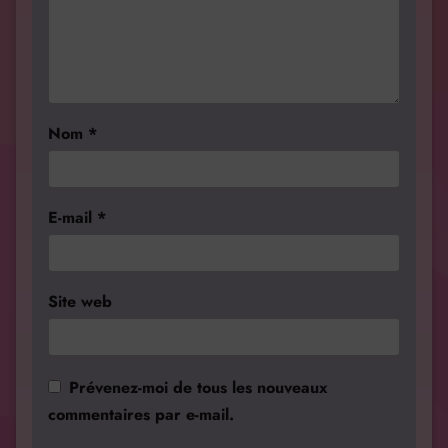
Nom
*
E-mail
*
Site web
Prévenez-moi de tous les nouveaux
commentaires par e-mail.