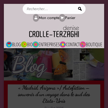
Rechercher
Mon compte
Panier
BLOG
BIO
ENTREPRISES
CONTACT
BOUTIQUE
Blog
« Madrid, Arizona »/ Autofiction –
souvenir d’un voyage dans le sud des
Etats-Unis