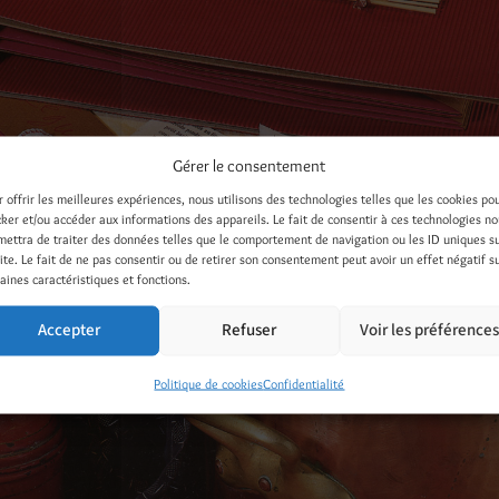
Gérer le consentement
r offrir les meilleures expériences, nous utilisons des technologies telles que les cookies po
cker et/ou accéder aux informations des appareils. Le fait de consentir à ces technologies n
mettra de traiter des données telles que le comportement de navigation ou les ID uniques s
site. Le fait de ne pas consentir ou de retirer son consentement peut avoir un effet négatif s
aines caractéristiques et fonctions.
SINE / CARTES ET ALBUMS / 1998 / Éditions SAEP / Photo Jean-
Accepter
Refuser
Voir les préférence
Politique de cookies
Confidentialité