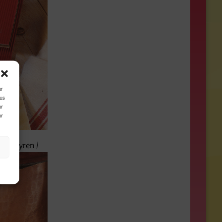
ur
ous
ur
ur
Luc Syren /
s