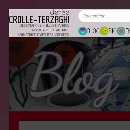
DESSINATRICE • ILLUSTRATRICE
BLOG
BIO
E
RÉDACTRICE • AUTRICE
ANIMATRICE D'ATELIERS CRÉATIFS
Blog