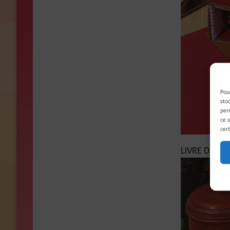
Pou
sto
per
ce 
cert
LIVRE DE CUI