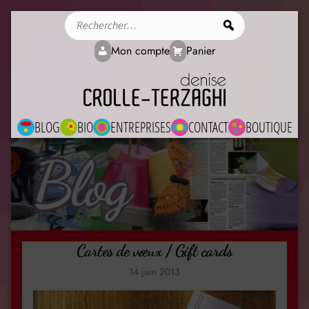
Rechercher
Mon compte
Panier
BLOG
BIO
ENTREPRISES
CONTACT
BOUTIQUE
Blog
Cartes de vœux / Gift cards
14 juin 2013