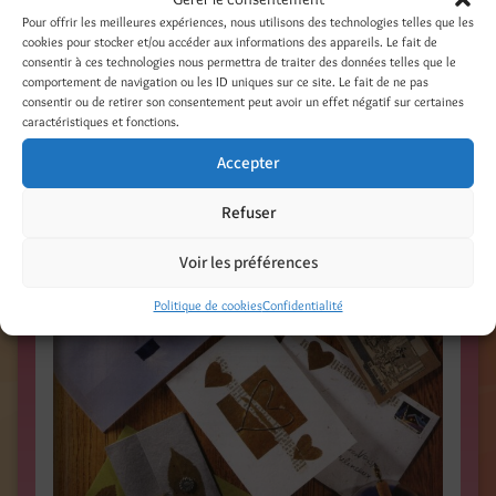
CARTES DE VOEUX / Janvier 2004 / Magazine
Pour offrir les meilleures expériences, nous utilisons des technologies telles que les
AVANTAGES, France /
Photo Édouard Chauvin
/
cookies pour stocker et/ou accéder aux informations des appareils. Le fait de
www.magazine-avantages.fr
/
consentir à ces technologies nous permettra de traiter des données telles que le
comportement de navigation ou les ID uniques sur ce site. Le fait de ne pas
consentir ou de retirer son consentement peut avoir un effet négatif sur certaines
caractéristiques et fonctions.
Accepter
Refuser
Voir les préférences
Politique de cookies
Confidentialité