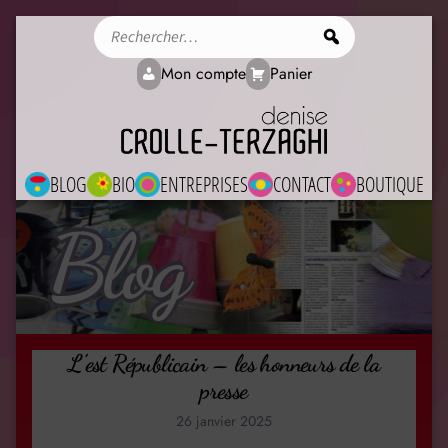
Rechercher
Mon compte
Panier
BLOG
BIO
ENTREPRISES
CONTACT
BOUTIQUE
Blog
L’est Républicain – les honneurs de la
presse
26 janvier 2025