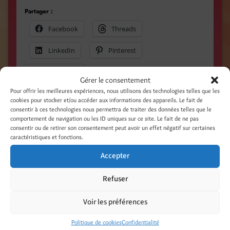
Partager :
Facebook
Threads
LinkedIn
Pinterest
Nextdoor
Gérer le consentement
Pour offrir les meilleures expériences, nous utilisons des technologies telles que les
cookies pour stocker et/ou accéder aux informations des appareils. Le fait de
consentir à ces technologies nous permettra de traiter des données telles que le
Catégories
comportement de navigation ou les ID uniques sur ce site. Le fait de ne pas
consentir ou de retirer son consentement peut avoir un effet négatif sur certaines
On en parle ! Presse - Web - TV
caractéristiques et fonctions.
Laisser un commentaire
Accepter
Votre adresse e-mail ne sera pas publiée.
Refuser
Les champs obligatoires sont indiqués avec
*
Voir les préférences
Commentaire
*
Politique de cookies
Confidentialité