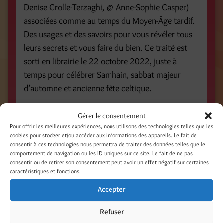
Denise Crolle-Terzaghi, @ Anne-Sophie Casper)
associées comme au temps du Moyen-Âge tardif.
Des usages et des savoirs pour vous révéler tous
leurs secrets et vous faire du bien. Ce traité est
sorti en librairie le 22 octobre 2022, juste à
temps pour célébrer Samhain, sabbat majeur
d’automne et ancienne fête celtique.
Partager :
Gérer le consentement
Pour offrir les meilleures expériences, nous utilisons des technologies telles que les
Facebook
Threads
cookies pour stocker et/ou accéder aux informations des appareils. Le fait de
consentir à ces technologies nous permettra de traiter des données telles que le
LinkedIn
Pinterest
comportement de navigation ou les ID uniques sur ce site. Le fait de ne pas
consentir ou de retirer son consentement peut avoir un effet négatif sur certaines
Nextdoor
caractéristiques et fonctions.
Accepter
Refuser
Catégories