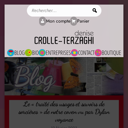
Rechercher
Mon compte
Panier
BLOG
BIO
ENTREPRISES
CONTACT
BOUTIQUE
Blog
Le « traité des usages et savoirs de
sorcières » de notre coven vu par Dylan
voyance