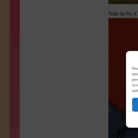
Toile de lin, 
Pou
sto
per
ce 
cert