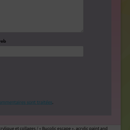
web
commentaires sont traitées
.
ylique et collages / « Bucolic escape », acrylic paint and