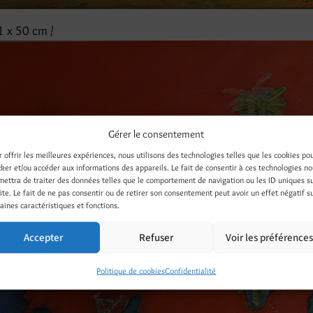
61 x 50 cm /
Gérer le consentement
r offrir les meilleures expériences, nous utilisons des technologies telles que les cookies po
cker et/ou accéder aux informations des appareils. Le fait de consentir à ces technologies n
mettra de traiter des données telles que le comportement de navigation ou les ID uniques s
site. Le fait de ne pas consentir ou de retirer son consentement peut avoir un effet négatif s
aines caractéristiques et fonctions.
Accepter
Refuser
Voir les préférence
Politique de cookies
Confidentialité