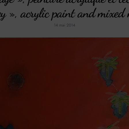
ey », acrylic paint and mixed
14 mai 2014