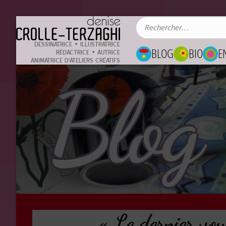
DESSINATRICE • ILLUSTRATRICE
BLOG
BIO
E
RÉDACTRICE • AUTRICE
ANIMATRICE D'ATELIERS CRÉATIFS
Blog
« Le dernier voya