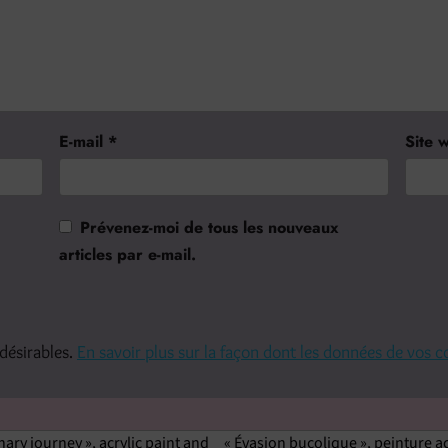
E-mail
*
Site 
Prévenez-moi de tous les nouveaux
articles par e-mail.
ndésirables.
En savoir plus sur la façon dont les données de vos 
nary journey », acrylic paint and
« Évasion bucolique », peinture acr