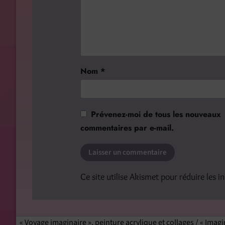
Nom
*
Prévenez-moi de tous les nouveaux
commentaires par e-mail.
Ce site utilise Akismet pour réduire les i
« Voyage imaginaire », peinture acrylique et collages / « Imagi