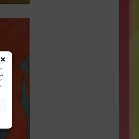
ur
ous
ur
ur
s