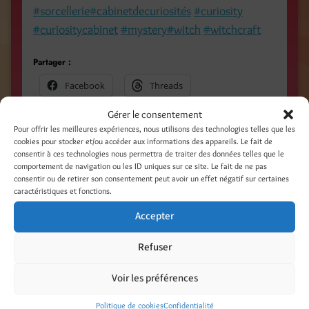
#sorcellerie
#cabinetdecuriosités
#curiosity
#curiositycabinet
#mystery
#witch
#witchcraft
Partager :
Facebook
Threads
Gérer le consentement
LinkedIn
Pinterest
Pour offrir les meilleures expériences, nous utilisons des technologies telles que les
cookies pour stocker et/ou accéder aux informations des appareils. Le fait de
Nextdoor
consentir à ces technologies nous permettra de traiter des données telles que le
comportement de navigation ou les ID uniques sur ce site. Le fait de ne pas
consentir ou de retirer son consentement peut avoir un effet négatif sur certaines
caractéristiques et fonctions.
Catégories
Accepter
Édition-Parution livres
Refuser
Laisser un commentaire
Voir les préférences
Votre adresse e-mail ne sera pas publiée.
Les champs obligatoires sont indiqués avec
*
Politique de cookies
Confidentialité