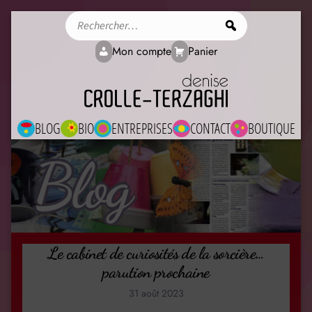
Rechercher
Mon compte
Panier
BLOG
BIO
ENTREPRISES
CONTACT
BOUTIQUE
Blog
Le cabinet de curiosités de la sorcière…
parution prochaine
31 août 2023