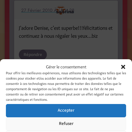
27 Février 2010 À 19 H 28
sabrina
J’adore Denise, c’est superbe!!!félicitations et
continuez à nous régaler les yeux…biz
Répondre
Gérer le consentement
Pour offrir les meilleures expériences, nous utilisons des technologies telles que les
27 Février 2010 À 19 H 29
cookies pour stocker et/ou accéder aux informations des appareils. Le fait de
sabrina
consentir à ces technologies nous permettra de traiter des données telles que le
comportement de navigation ou les ID uniques sur ce site. Le fait de ne pas
consentir ou de retirer son consentement peut avoir un effet négatif sur certaines
J’adore Denise!Félicitations et continuez à
caractéristiques et fonctions.
nous régaler les yeux…biz
Accepter
Répondre
Refuser