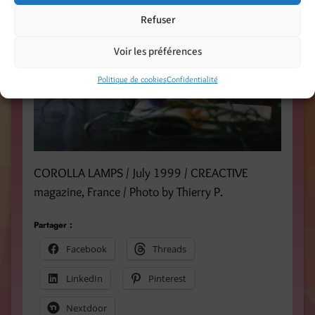
Refuser
Voir les préférences
Politique de cookies
Confidentialité
COROLLA LAMPS / July 1999 / CREACTIVE
magazine, France / Photo by Thierry P.
Partager :
Facebook
Threads
LinkedIn
Pinterest
Nextdoor