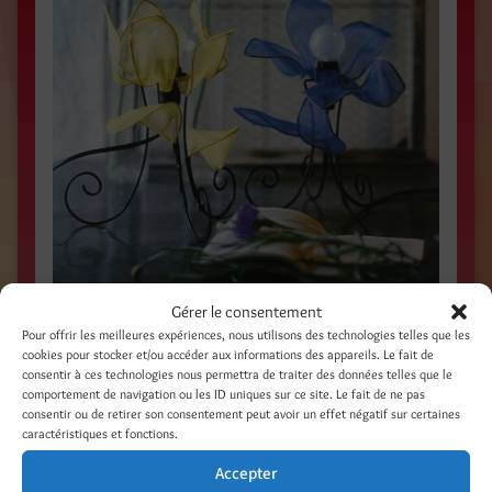
Gérer le consentement
Pour offrir les meilleures expériences, nous utilisons des technologies telles que les
LAMPES COROLLES / Juillet 1999 / Magazine
cookies pour stocker et/ou accéder aux informations des appareils. Le fait de
CREACTIVE, France / Photo Thierry P. /
consentir à ces technologies nous permettra de traiter des données telles que le
comportement de navigation ou les ID uniques sur ce site. Le fait de ne pas
consentir ou de retirer son consentement peut avoir un effet négatif sur certaines
caractéristiques et fonctions.
Accepter