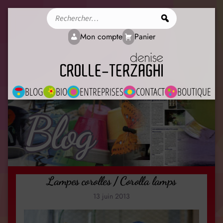
Rechercher
Mon compte
Panier
BLOG
BIO
ENTREPRISES
CONTACT
BOUTIQUE
Blog
Lampes corolles / Corolla lamps
13 juin 2013