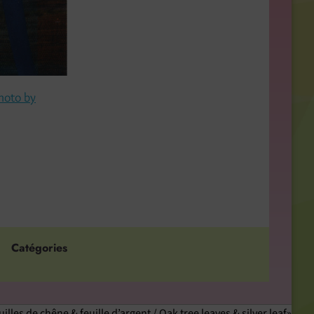
hoto by
Catégories
uilles de chêne & feuille d’argent / Oak tree leaves & silver leaf