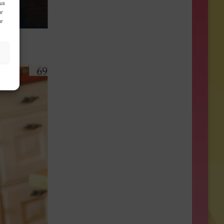
ous
ur
ur
genia
s