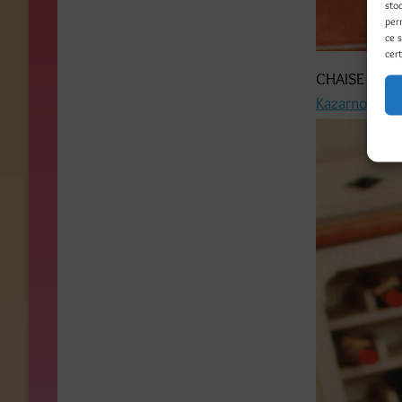
sto
per
ce 
cert
CHAISE BROD
Kazarnovska