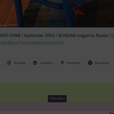
HED CHAIR / September 2003 / SEASONS magazine, Russia /
P
rnovskaya
/
www.seasons-project.ru
Threads
LinkedIn
Pinterest
Nextdoor
Côté déco
Fe