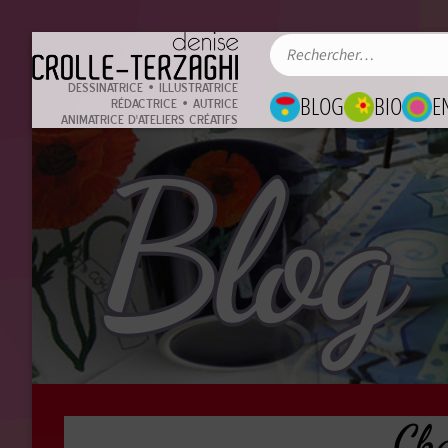
DESSINATRICE • ILLUSTRATRICE
BLOG
BIO
E
RÉDACTRICE • AUTRICE
ANIMATRICE D'ATELIERS CRÉATIFS
Blog
Cha