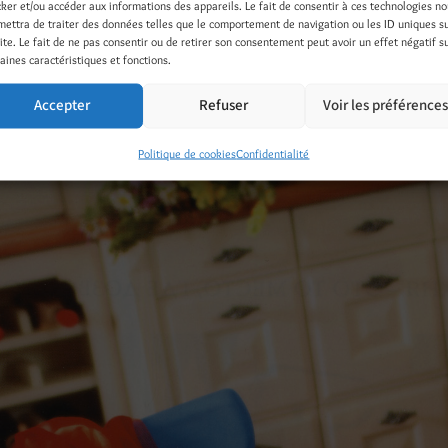
cker et/ou accéder aux informations des appareils. Le fait de consentir à ces technologies n
mettra de traiter des données telles que le comportement de navigation ou les ID uniques s
site. Le fait de ne pas consentir ou de retirer son consentement peut avoir un effet négatif s
aines caractéristiques et fonctions.
ÉE / Septembre 2003 / Magazine SEASONS, Russie /
Photo Eu
Accepter
Refuser
Voir les préférence
ya
/
www.seasons-project.ru
/
Politique de cookies
Confidentialité