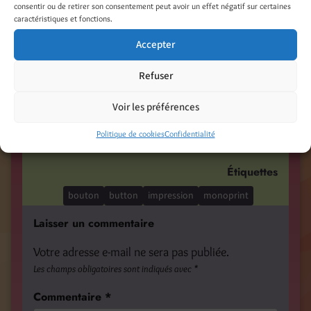
consentir ou de retirer son consentement peut avoir un effet négatif sur certaines
caractéristiques et fonctions.
LinkedIn
Pinterest
Accepter
Nextdoor
Refuser
Voir les préférences
Catégories
Politique de cookies
Confidentialité
Illustrations - Peinture - Photo - Mixed Media
Étiquettes
bouton
button
impression
monoprint
Laisser un commentaire
Votre adresse e-mail ne sera pas publiée.
Les champs obligatoires sont indiqués avec
*
Commentaire
*