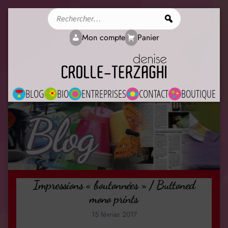
Rechercher
Mon compte
Panier
BLOG
BIO
ENTREPRISES
CONTACT
BOUTIQUE
Blog
Impressions « boutonnées » / Buttoned
mono prints
15 février 2017