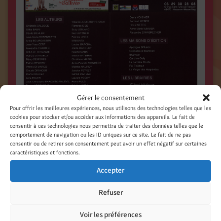
Gérer le consentement
Pour offrir les meilleures expériences, nous utilisons des technologies telles que les
cookies pour stocker et/ou accéder aux informations des appareils. Le fait de
consentir à ces technologies nous permettra de traiter des données telles que le
comportement de navigation ou les ID uniques sur ce site. Le fait de ne pas
consentir ou de retirer son consentement peut avoir un effet négatif sur certaines
Come to Husseren-Wesserling for the Book
caractéristiques et fonctions.
Festival. It’s on sunday 29th september from 10
Accepter
am to 6 pm.
Refuser
Book flea-market, authors signing books,
entertainments for children and grown-ups. We’re
Voir les préférences