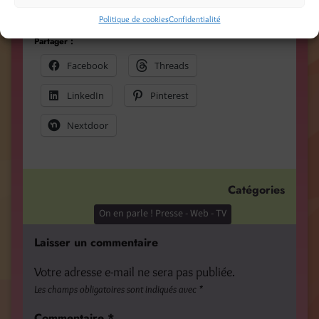
waiting for you !
Politique de cookies
Confidentialité
Partager :
Facebook
Threads
LinkedIn
Pinterest
Nextdoor
Catégories
On en parle ! Presse - Web - TV
Laisser un commentaire
Votre adresse e-mail ne sera pas publiée.
Les champs obligatoires sont indiqués avec
*
Commentaire
*