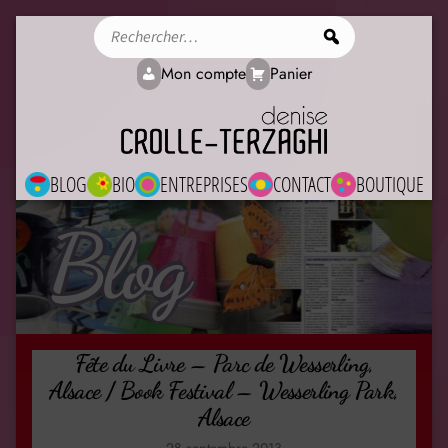
Rechercher
Mon compte
Panier
BLOG
BIO
ENTREPRISES
CONTACT
BOUTIQUE
Blog
Fête du Livre – Parc de Wesserling,
Alsace / Book Festival – Wesserling Park,
Alsace