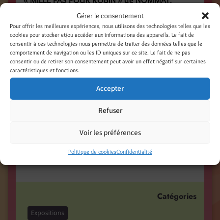
« MILLE PAS POUR ROBIN » de NOMMAY.
Gérer le consentement
et une TIRELIRE sera à votre disposition pour
Pour offrir les meilleures expériences, nous utilisons des technologies telles que les
apporter de l’aide à ROBIN et SES PARENTS.
cookies pour stocker et/ou accéder aux informations des appareils. Le fait de
consentir à ces technologies nous permettra de traiter des données telles que le
Un grand MERCI à TOUS.
comportement de navigation ou les ID uniques sur ce site. Le fait de ne pas
consentir ou de retirer son consentement peut avoir un effet négatif sur certaines
caractéristiques et fonctions.
Accepter
Partager :
Refuser
Facebook
Threads
LinkedIn
Pinterest
Voir les préférences
Nextdoor
Politique de cookies
Confidentialité
Catégories
Expositions