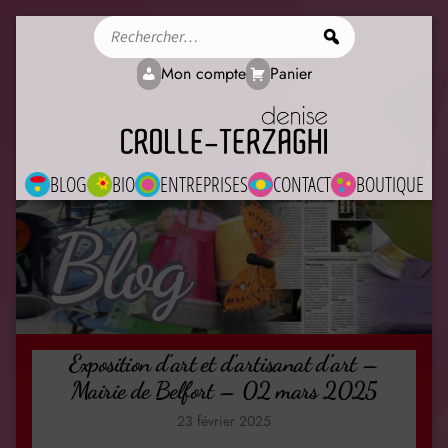
Rechercher
Mon compte
Panier
BLOG
BIO
ENTREPRISES
CONTACT
BOUTIQUE
Blog
Exposition d’art et d’artisanat d’art –
Mairie de Belfort – 02 mars 2025
23 février 2025