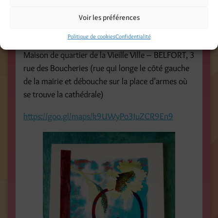
Voir les préférences
NE MANQUEZ PAS CET ÉVÈNEMENT ! Nous vous
attendons nombreux.
Politique de cookies
Confidentialité
Maison de quartier de la Vieille Ville – BELFORT, 3
rue des Boucheries (rue qui longe le côté gauche
de la mairie et débouche sur la place d’armes où
se trouve la cathédrale)
https://goo.gl/maps/k9UWyPo3JuZCR9En9