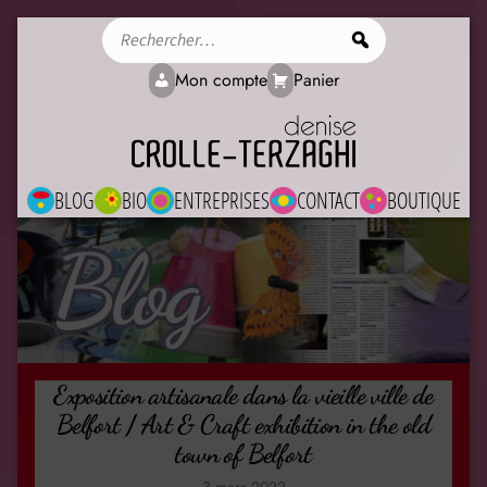
Rechercher
Mon compte
Panier
BLOG
BIO
ENTREPRISES
CONTACT
BOUTIQUE
Blog
Exposition artisanale dans la vieille ville de
Belfort / Art & Craft exhibition in the old
town of Belfort