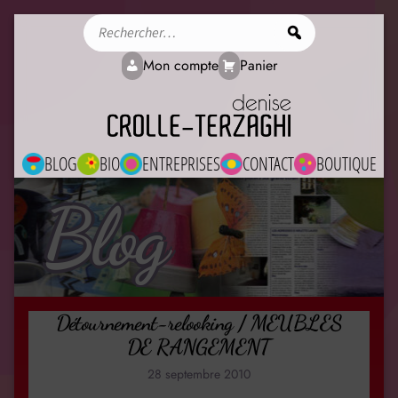
Rechercher
Mon compte
Panier
BLOG
BIO
ENTREPRISES
CONTACT
BOUTIQUE
Blog
Détournement-relooking / MEUBLES
DE RANGEMENT
28 septembre 2010