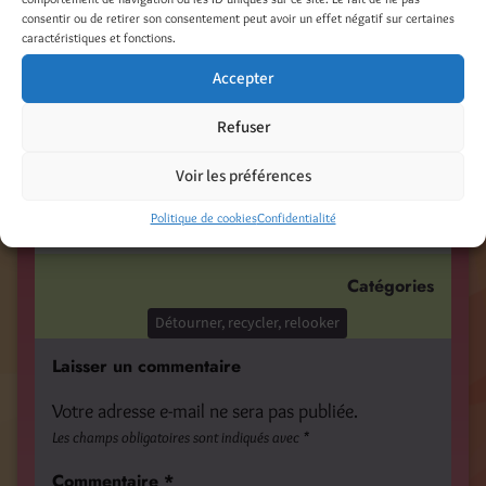
alkyd paint
consentir ou de retirer son consentement peut avoir un effet négatif sur certaines
caractéristiques et fonctions.
Partager :
Accepter
Facebook
Threads
Refuser
LinkedIn
Pinterest
Voir les préférences
Nextdoor
Politique de cookies
Confidentialité
Catégories
Détourner, recycler, relooker
Laisser un commentaire
Votre adresse e-mail ne sera pas publiée.
Les champs obligatoires sont indiqués avec
*
Commentaire
*