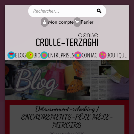
Rechercher
Mon compte
Panier
BLOG
BIO
ENTREPRISES
CONTACT
BOUTIQUE
Blog
Détournement-relooking /
ENCADREMENTS-PÊLE MÈLE-
MIROIRS