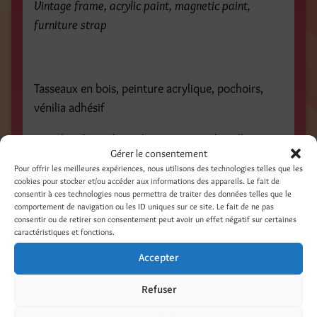
Vintage frame, acrylic paint, magnetic paint,
furniture strap
Tasseaux en bois, peinture acrylique, pochoirs,
vénilia adhésif
Lengths of wood, acrylic paint, stencils, adhesive
Gérer le consentement
paper
Pour offrir les meilleures expériences, nous utilisons des technologies telles que les
cookies pour stocker et/ou accéder aux informations des appareils. Le fait de
consentir à ces technologies nous permettra de traiter des données telles que le
comportement de navigation ou les ID uniques sur ce site. Le fait de ne pas
consentir ou de retirer son consentement peut avoir un effet négatif sur certaines
Tablette d’étagère, peinture acrylique, cornière
caractéristiques et fonctions.
métallique
Accepter
Shelf plank, acrylic paint, corner iron
Refuser