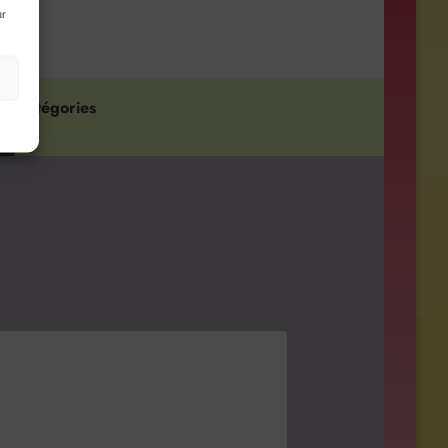
ur
s
Catégories
TV