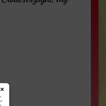
ur
ous
ur