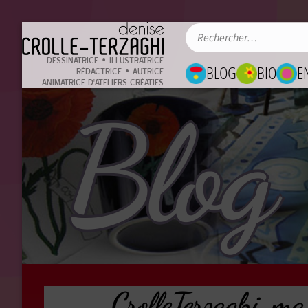
DESSINATRICE • ILLUSTRATRICE
BLOG
BIO
E
RÉDACTRICE • AUTRICE
ANIMATRICE D'ATELIERS CRÉATIFS
Blog
CrolleTerzaghi, ma 