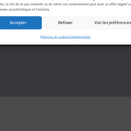
Threads
LinkedIn
Pinterest
Nextdoor
site. Le fait de ne pas consentir ou de retirer son consentement peut avoir un effet négatif s
aines caractéristiques et fonctions.
Accepter
Refuser
Voir les préférence
Politique de cookies
Confidentialité
Illustrations - Peinture - Photo - Mixed Media
On en parle ! Presse - Web - 