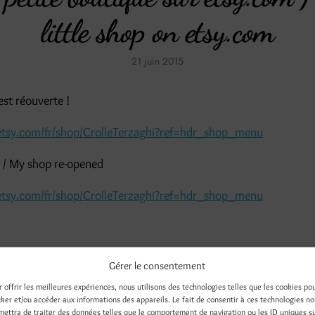
little shop on etsy.com
21 juin 2015
st réouverte !
etsy.com/fr/shop/CrolleTerzaghi?ref=hdr_shop_menu
! / My shop re-opened
etsy.com/fr/shop/CrolleTerzaghi?ref=hdr_shop_menu
Gérer le consentement
r offrir les meilleures expériences, nous utilisons des technologies telles que les cookies po
cker et/ou accéder aux informations des appareils. Le fait de consentir à ces technologies n
mettra de traiter des données telles que le comportement de navigation ou les ID uniques s