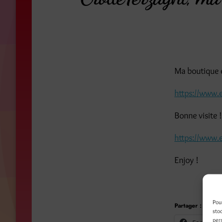
Ma boutique e
https://www.
Bonne visite 
https://www.
Enjoy !
Pou
Partager :
sto
per