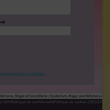
web
commentaires sont traitées
.
térisme, Magie et Sorcellerie / Esoterism, Magic and Witchery
par OVH
Politique de confidentialité
Politique de cookies (UE)
CGV