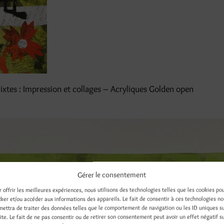
xtes : Impression et collages – Acryliques Golden open
Gérer le consentement
r offrir les meilleures expériences, nous utilisons des technologies telles que les cookies po
cker et/ou accéder aux informations des appareils. Le fait de consentir à ces technologies n
mettra de traiter des données telles que le comportement de navigation ou les ID uniques s
site. Le fait de ne pas consentir ou de retirer son consentement peut avoir un effet négatif s