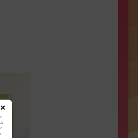
ur
ous
ur
ur