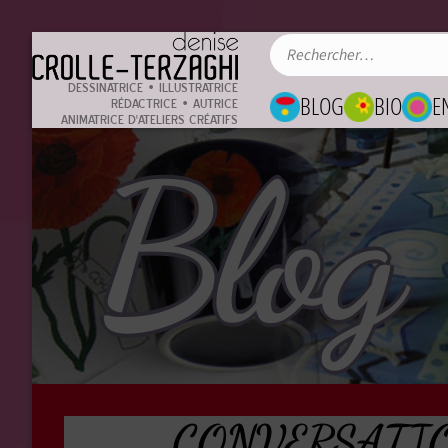
DESSINATRICE • ILLUSTRATRICE
BLOG
BIO
E
RÉDACTRICE • AUTRICE
ANIMATRICE D'ATELIERS CRÉATIFS
Blog
CONVERSATION, 