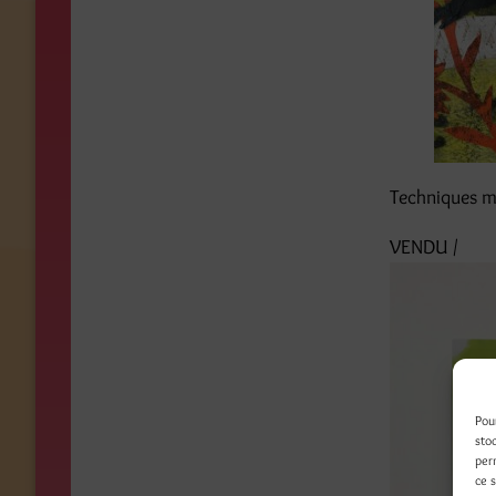
Techniques mi
VENDU /
Pou
sto
per
ce 