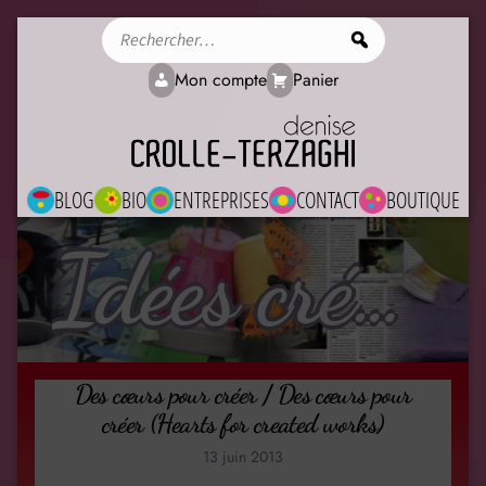
Rechercher
Mon compte
Panier
BLOG
BIO
ENTREPRISES
CONTACT
BOUTIQUE
Idées créatives
Des cœurs pour créer / Des cœurs pour
créer (Hearts for created works)
13 juin 2013