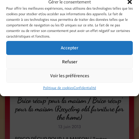
Gérer le consentement
SERVIETTES EN PAPIER AU FIL DES SAISONS /
Pour offrir les meilleures expériences, nous utilisons des technologies telles que les
Textes, créations et réalisations / 2002 / Éditions
cookies pour stocker et/ou accéder aux informations des appareils. Le fait de
SAEP / 76 pages / Photos Jean-Luc Syren /
consentir à ces technologies nous permettra de traiter des données telles que le
comportement de navigation ou les ID uniques sur ce site. Le fait de ne pas
SERVIETTES EN PAPIER AU FIL DES SAISONS
consentir ou de retirer son consentement peut avoir un effet négatif sur certaines
(PAPER NAPKINS AS THE SEASONS GO) / Texts,
caractéristiques et fonctions.
creations and realizations / 2002 / Editions
Accepter
SAEP / 76 pages / Photos by Jean-Luc Syren
Refuser
Catégories
Voir les préférences
Idées créatives
Politique de cookies
Confidentialité
Brico récup’ pour la maison / Brico récup’
pour la maison (Recycling old furniture for
the home)
13 juin 2013