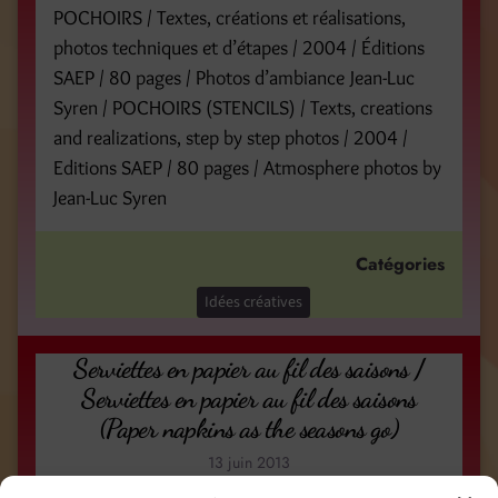
POCHOIRS / Textes, créations et réalisations,
photos techniques et d’étapes / 2004 / Éditions
SAEP / 80 pages / Photos d’ambiance Jean-Luc
Syren / POCHOIRS (STENCILS) / Texts, creations
and realizations, step by step photos / 2004 /
Editions SAEP / 80 pages / Atmosphere photos by
Jean-Luc Syren
Catégories
Idées créatives
Serviettes en papier au fil des saisons /
Serviettes en papier au fil des saisons
(Paper napkins as the seasons go)
13 juin 2013