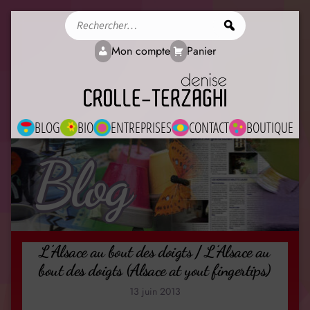
Rechercher
Mon compte
Panier
BLOG
BIO
ENTREPRISES
CONTACT
BOUTIQUE
Blog
L’Alsace au bout des doigts / L’Alsace au
bout des doigts (Alsace at yout fingertips)
13 juin 2013