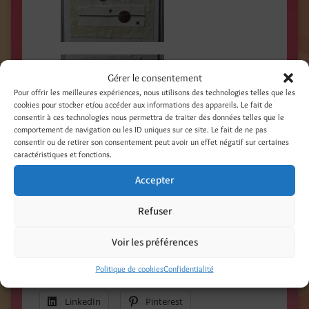
Gérer le consentement
Pour offrir les meilleures expériences, nous utilisons des technologies telles que les
cookies pour stocker et/ou accéder aux informations des appareils. Le fait de
consentir à ces technologies nous permettra de traiter des données telles que le
comportement de navigation ou les ID uniques sur ce site. Le fait de ne pas
consentir ou de retirer son consentement peut avoir un effet négatif sur certaines
caractéristiques et fonctions.
Collage of hand made papers, silver acrylic
Accepter
mirrors
Refuser
, ribbon, bead & strass, vintage illustrations
Voir les préférences
Partager :
Politique de cookies
Confidentialité
Facebook
Threads
LinkedIn
Pinterest