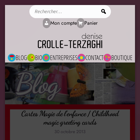
Rechercher
Mon compte
Panier
BLOG
BIO
ENTREPRISES
CONTACT
BOUTIQUE
Blog
Cartes Magie de l’enfance / Childhood
magic greeting cards
30 octobre 2013