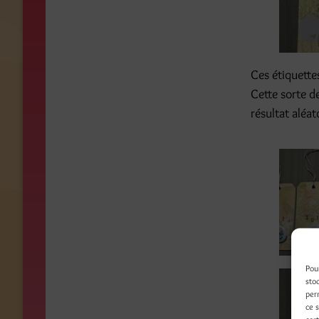
Ces étiquette
Cette sorte d
résultat aléat
Pou
sto
per
ce 
cert