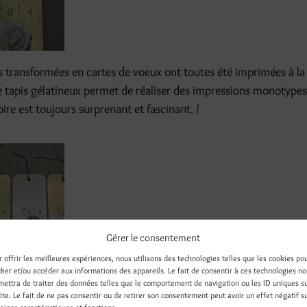
s transformées en cartes de voeux ont toutes été imprimées à la G
e tapis gélatineux permet de réaliser des impressions monotypes
oire est toujours surprenant et fascinant. /
Gérer le consentement
r offrir les meilleures expériences, nous utilisons des technologies telles que les cookies po
cker et/ou accéder aux informations des appareils. Le fait de consentir à ces technologies n
mettra de traiter des données telles que le comportement de navigation ou les ID uniques s
site. Le fait de ne pas consentir ou de retirer son consentement peut avoir un effet négatif s
aines caractéristiques et fonctions.