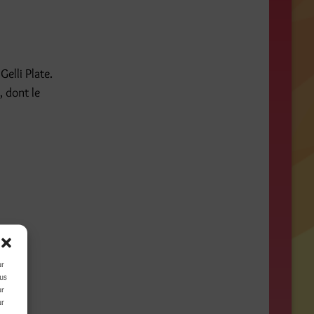
elli Plate.
, dont le
ur
ous
ur
ur