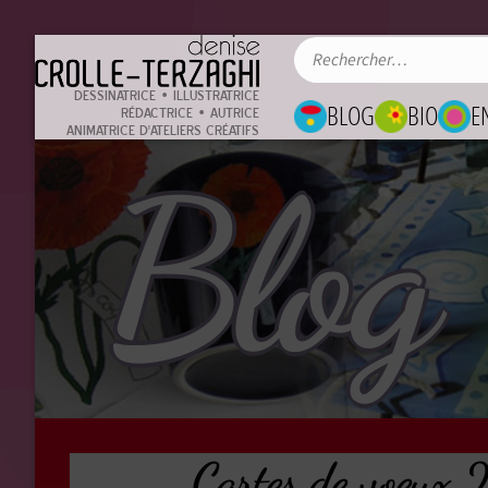
DESSINATRICE • ILLUSTRATRICE
BLOG
BIO
E
RÉDACTRICE • AUTRICE
ANIMATRICE D'ATELIERS CRÉATIFS
Blog
Cartes de voeux 2