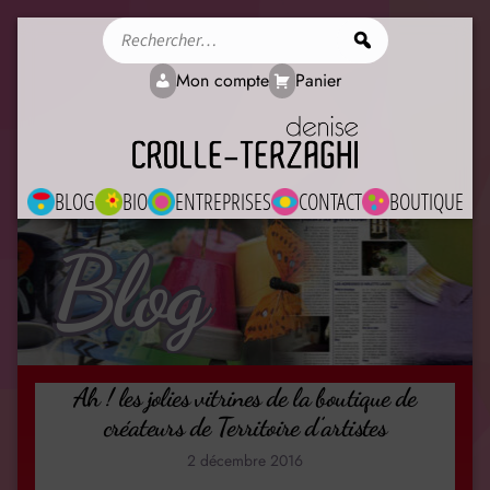
Rechercher
Mon compte
Panier
BLOG
BIO
ENTREPRISES
CONTACT
BOUTIQUE
Blog
Ah ! les jolies vitrines de la boutique de
créateurs de Territoire d’artistes
2 décembre 2016