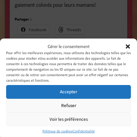
gaiement colorés pour leurs mamans!
Partager :
Facebook
Threads
LinkedIn
Pinterest
Gérer le consentement
Pour offrir les meilleures expériences, nous utilisons des technologies telles que les
Nextdoor
cookies pour stocker et/ou accéder aux informations des appareils. Le fait de
consentir à ces technologies nous permettra de traiter des données telles que le
comportement de navigation ou les ID uniques sur ce site. Le fait de ne pas
consentir ou de retirer son consentement peut avoir un effet négatif sur certaines
caractéristiques et fonctions.
Catégories
Accepter
On en parle ! Presse - Web - TV
Laisser un commentaire
Refuser
Votre adresse e-mail ne sera pas publiée.
Voir les préférences
Les champs obligatoires sont indiqués avec
*
Politique de cookies
Confidentialité