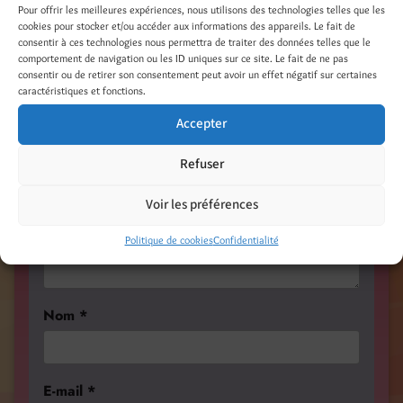
Pour offrir les meilleures expériences, nous utilisons des technologies telles que les
Laisser un commentaire
cookies pour stocker et/ou accéder aux informations des appareils. Le fait de
consentir à ces technologies nous permettra de traiter des données telles que le
Votre adresse e-mail ne sera pas publiée.
comportement de navigation ou les ID uniques sur ce site. Le fait de ne pas
consentir ou de retirer son consentement peut avoir un effet négatif sur certaines
Les champs obligatoires sont indiqués avec
*
caractéristiques et fonctions.
Commentaire
*
Accepter
Refuser
Voir les préférences
Politique de cookies
Confidentialité
Nom
*
E-mail
*