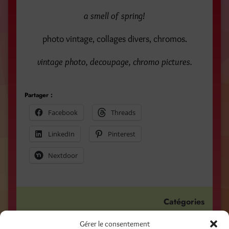
a smell of spring!
photo vintage, collages divers, chromos.
vintage photo, decoupage, chromo pictures.
Partager :
Facebook
Threads
LinkedIn
Pinterest
Nextdoor
Catégories
Mail Art
Gérer le consentement