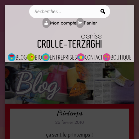
Rechercher
Mon compte
Panier
BLOG
BIO
ENTREPRISES
CONTACT
BOUTIQUE
Blog
Printemps
26 février 2010
ça sent le printemps !