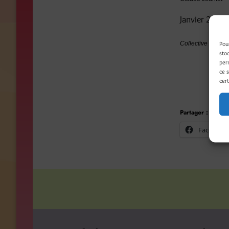
Janvier 2012
Pou
Collective book 
sto
per
ce 
cert
Partager :
Facebook