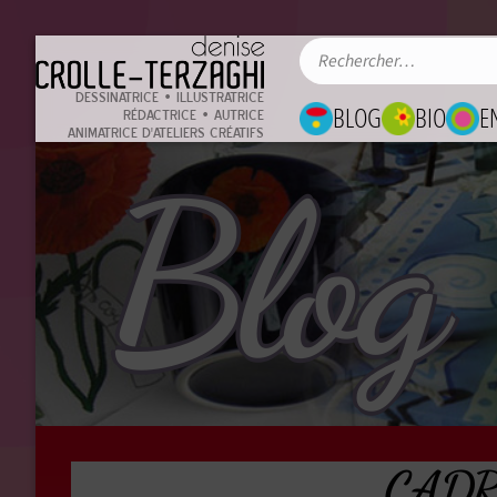
DESSINATRICE • ILLUSTRATRICE
BLOG
BIO
E
RÉDACTRICE • AUTRICE
ANIMATRICE D'ATELIERS CRÉATIFS
Blog
CADRE