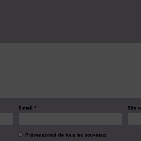
E-mail
*
Site 
Prévenez-moi de tous les nouveaux