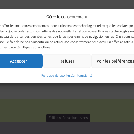
Gérer le consentement
r offrir les meilleures expériences, nous utilisons des technologies telles que les cookies po
– January 2012
cker et/ou accéder aux informations des appareils. Le fait de consentir à ces technologies n
mettra de traiter des données telles que le comportement de navigation ou les ID uniques s
site. Le fait de ne pas consentir ou de retirer son consentement peut avoir un effet négatif s
aines caractéristiques et fonctions.
Accepter
Refuser
Voir les préférence
Politique de cookies
Confidentialité
Threads
LinkedIn
Pinterest
Nextdoor
Édition-Parution livres