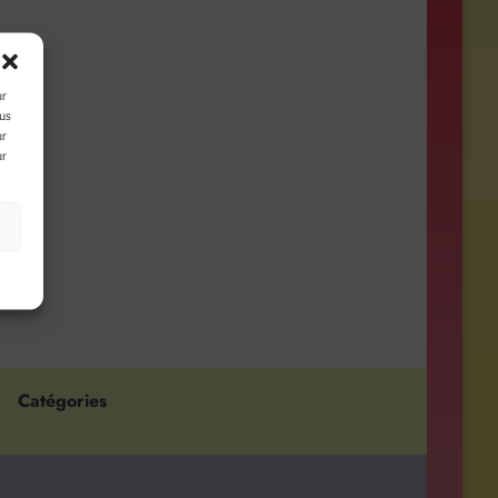
ur
ous
ur
ur
s
Catégories