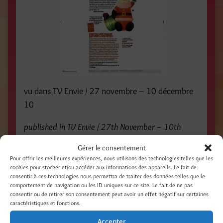
vu dans TV Envie / 27 novembre – 10 décembre
10
published in TV Envie / 27th November – 10th
December 10
Gérer le consentement
Pour offrir les meilleures expériences, nous utilisons des technologies telles que les
Partager :
cookies pour stocker et/ou accéder aux informations des appareils. Le fait de
consentir à ces technologies nous permettra de traiter des données telles que le
Facebook
Threads
comportement de navigation ou les ID uniques sur ce site. Le fait de ne pas
consentir ou de retirer son consentement peut avoir un effet négatif sur certaines
LinkedIn
Pinterest
caractéristiques et fonctions.
Accepter
Nextdoor