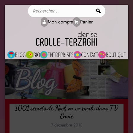
Rechercher
Mon compte
Panier
BLOG
BIO
ENTREPRISES
CONTACT
BOUTIQUE
Blog
1001 secrets de Noël, on en parle dans TV
Envie
7 décembre 2010