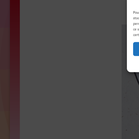
Pou
sto
per
ce 
cert