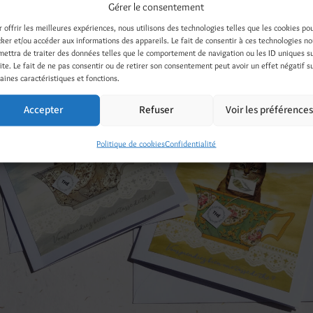
Gérer le consentement
26 janvier 2022
r offrir les meilleures expériences, nous utilisons des technologies telles que les cookies po
cker et/ou accéder aux informations des appareils. Le fait de consentir à ces technologies n
mettra de traiter des données telles que le comportement de navigation ou les ID uniques s
site. Le fait de ne pas consentir ou de retirer son consentement peut avoir un effet négatif s
aines caractéristiques et fonctions.
Accepter
Refuser
Voir les préférence
Politique de cookies
Confidentialité