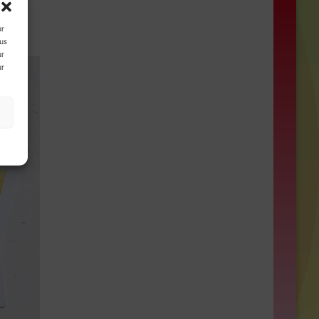
ur
ous
ur
ur
s