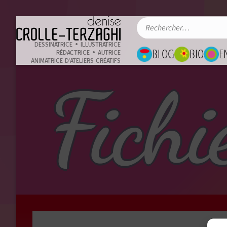
DESSINATRICE • ILLUSTRATRICE
BLOG
BIO
E
RÉDACTRICE • AUTRICE
ANIMATRICE D'ATELIERS CRÉATIFS
Fichi