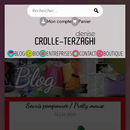
Rechercher
Mon compte
Panier
BLOG
BIO
ENTREPRISES
CONTACT
BOUTIQUE
Blog
Souris pomponnée / Pretty mouse
14 juin 2013