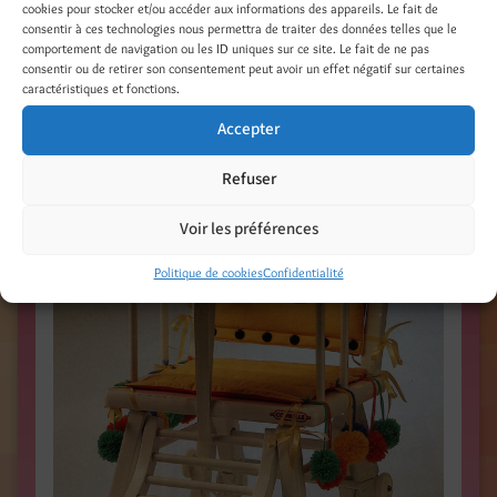
cookies pour stocker et/ou accéder aux informations des appareils. Le fait de
France / Couture / Photo Plagnol /
consentir à ces technologies nous permettra de traiter des données telles que le
comportement de navigation ou les ID uniques sur ce site. Le fait de ne pas
consentir ou de retirer son consentement peut avoir un effet négatif sur certaines
caractéristiques et fonctions.
Accepter
Refuser
Voir les préférences
Politique de cookies
Confidentialité