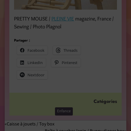
PRETTY MOUSE /
PLEINE VIE
magazine, France /
Sewing / Photo Plagnol
Partager :
Facebook
Threads
LinkedIn
Pinterest
Nextdoor
Catégories
Enfance
Caisse à jouets / Toy box
Boîte à couches lapin / Bunny diaper box